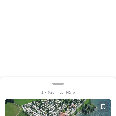
Feedback
Sprache:
Deutsch
Folge
uns
auf
Social
Media
Facebook
Instagram
2 Plätze in der Nähe