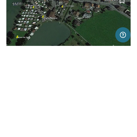
500 m
Terms of use
© 1987–2026 HERE, Swisstopo, ITA
SERVICE
RECHTLICHES
Hilfe
Impressum
Campingplatz in Euthal, Schweiz
(1)
Über uns
Nutzungsbedingungen
Camping Euthal
Presse
Datenschutzerklärung
Kooperationspartner werden
Rechtliche Hinweise
Was ist Freeontour
FREEONTOUR APPS
35,
€
00
ab
Keine Infos zur
Preis für 2 Erw. in der
Verfügbarkeit
Hauptsaison
FOLGE UNS AUF SOCIAL MEDIA