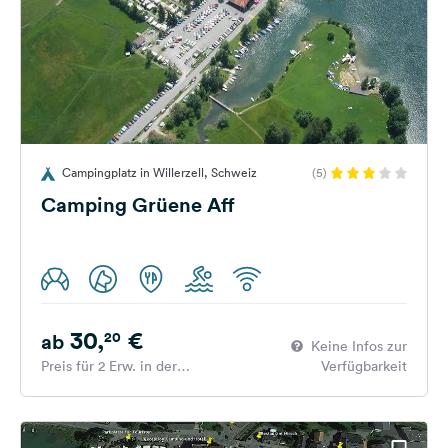
Campingplatz in Willerzell, Schweiz
(5)
Camping Grüene Aff
30,
€
20
ab
Keine Infos zur
Preis für 2 Erw. in der
Verfügbarkeit
Hauptsaison