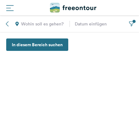
Wohin soll es gehen?
Datum einfügen
Routen
In diesem Bereich suchen
Plätze
Magazin
Partner
Registrieren
Einloggen
Newsletter
Fragen &