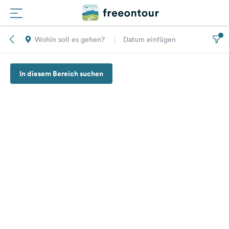
Wohin soll es gehen?
Datum einfügen
Routen
In diesem Bereich suchen
Plätze
Magazin
Partner
Registrieren
Einloggen
Newsletter
Fragen &