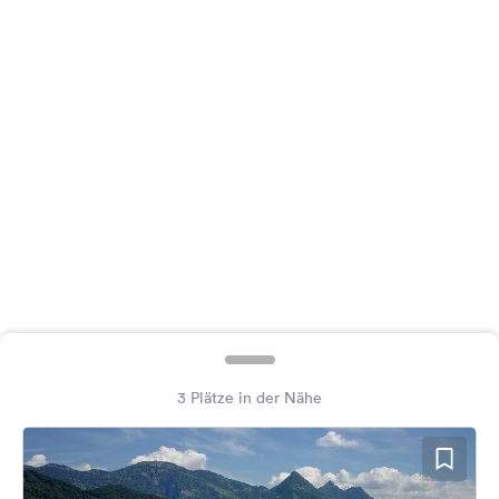
Feedback
Sprache:
Deutsch
Folge
uns
auf
Social
Media
Facebook
Instagram
3 Plätze in der Nähe