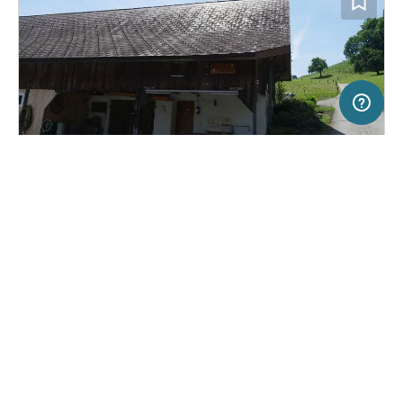
5 km
Terms of use
© 1987–2026 HERE, Swisstopo, ITA
SERVICE
RECHTLICHES
Hilfe
Impressum
Campingplatz in Ennetmoos, Schweiz
(4)
Über uns
Nutzungsbedingungen
Camping Hostetten
Presse
Datenschutzerklärung
Kooperationspartner werden
Rechtliche Hinweise
Was ist Freeontour
FREEONTOUR APPS
23,
€
00
ab
Keine Infos zur
Preis für 2 Erw. in der
Verfügbarkeit
Hauptsaison
FOLGE UNS AUF SOCIAL MEDIA