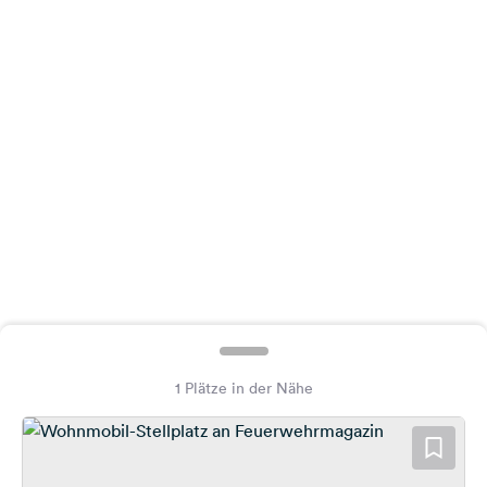
Feedback
Sprache:
Deutsch
Folge
uns
auf
Social
Media
Facebook
Instagram
1 Plätze in der Nähe