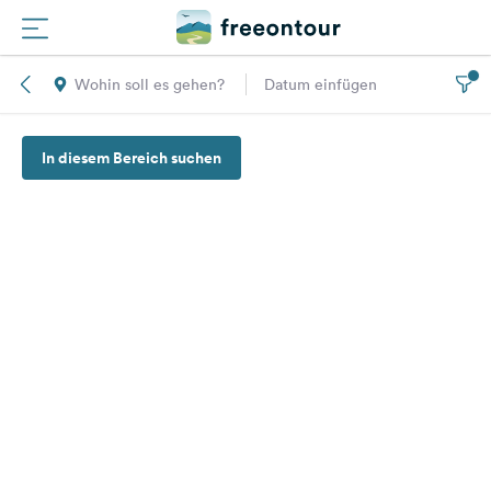
Wohin soll es gehen?
Datum einfügen
Routen
In diesem Bereich suchen
Plätze
Magazin
Partner
Registrieren
Einloggen
Newsletter
Fragen &