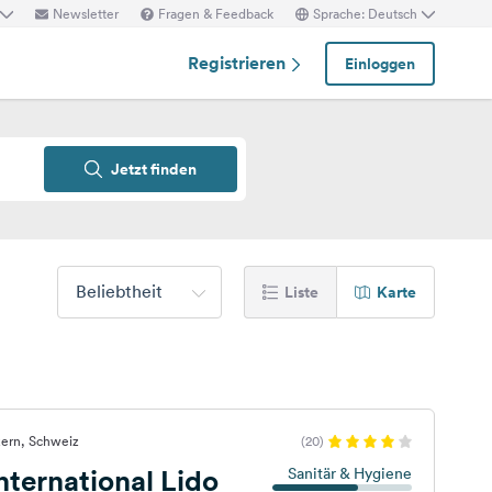
Newsletter
Fragen & Feedback
Sprache: Deutsch
Registrieren
Einloggen
Jetzt finden
Beliebtheit
Liste
Karte
zern, Schweiz
(20)
ternational Lido
Sanitär & Hygiene