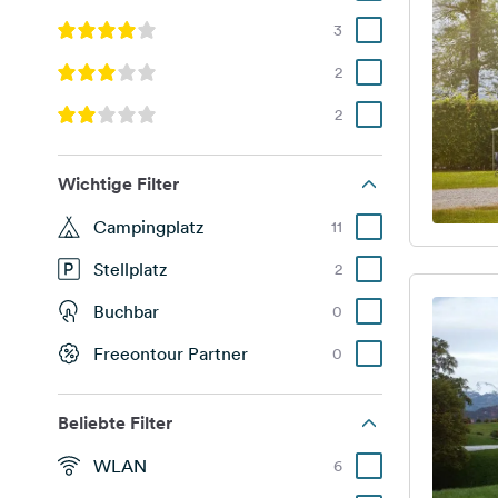
3
2
2
Wichtige Filter
Campingplatz
11
Stellplatz
2
Buchbar
0
Freeontour Partner
0
Beliebte Filter
WLAN
6