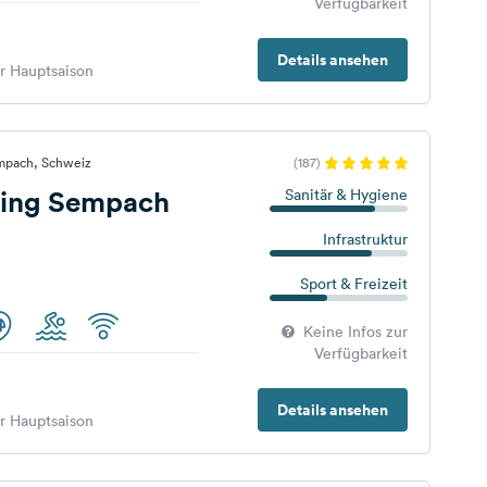
Verfügbarkeit
Details ansehen
er Hauptsaison
mpach, Schweiz
(187)
ing Sempach
Sanitär & Hygiene
Infrastruktur
Sport & Freizeit
Keine Infos zur
Verfügbarkeit
Details ansehen
er Hauptsaison