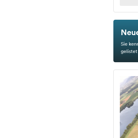
Neue
Sie ken
geliste