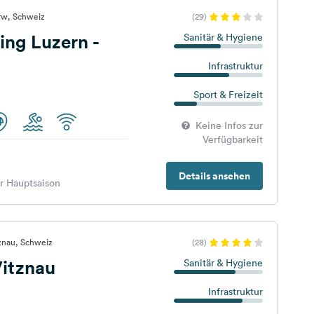
rw, Schweiz
(29)
ng Luzern -
Sanitär & Hygiene
Infrastruktur
Sport & Freizeit
Keine Infos zur
Verfügbarkeit
Details ansehen
er Hauptsaison
znau, Schweiz
(28)
itznau
Sanitär & Hygiene
Infrastruktur