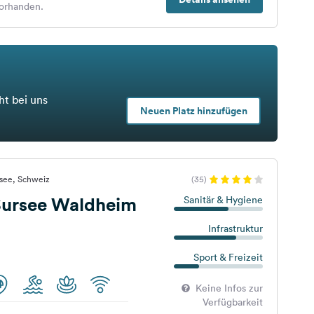
orhanden.
ht bei uns
Neuen Platz hinzufügen
rsee, Schweiz
(35)
ursee Waldheim
Sanitär & Hygiene
Infrastruktur
Sport & Freizeit
Keine Infos zur
Verfügbarkeit