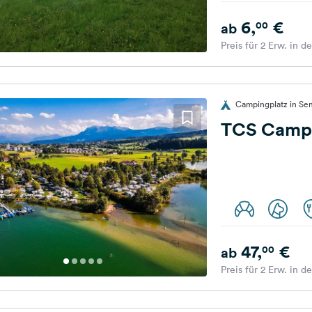
6,
€
00
ab
Preis für 2 Erw. in d
Campingplatz in Se
TCS Camp
47,
€
00
ab
Preis für 2 Erw. in d