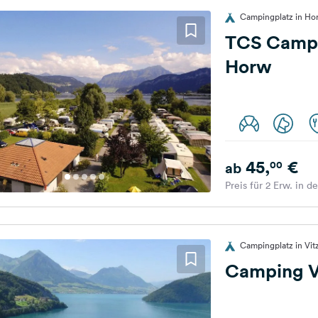
Campingplatz in Ho
TCS Campi
Horw
45,
€
00
ab
Preis für 2 Erw. in d
Campingplatz in Vit
Camping V