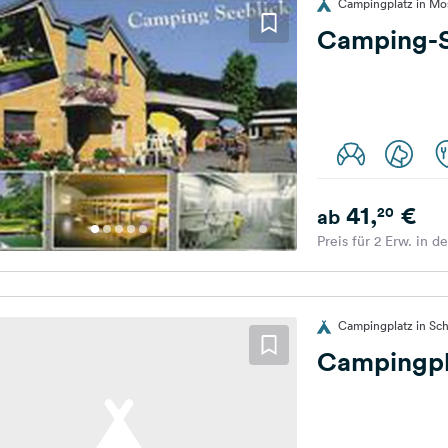
Campingplatz in Mo
Camping-S
41,
€
20
ab
Preis für 2 Erw. in d
Campingplatz in Sc
Campingpl