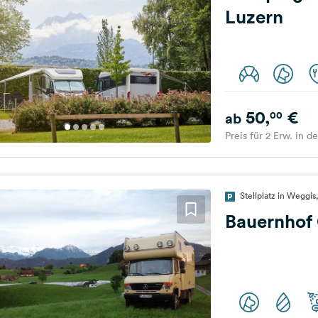
Luzern
50,
€
00
ab
Preis für 2 Erw. in d
Stellplatz in Weggi
Bauernhof