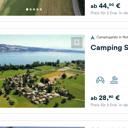
44,
€
00
ab
Preis für 2 Erw. in d
Campingplatz in Not
Camping S
28,
€
90
ab
Preis für 2 Erw. in d