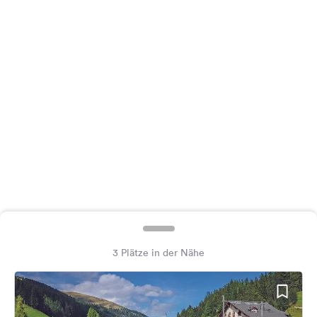
Feedback
Sprache:
Deutsch
Folge
uns
auf
Social
Media
Facebook
Instagram
3 Plätze in der Nähe