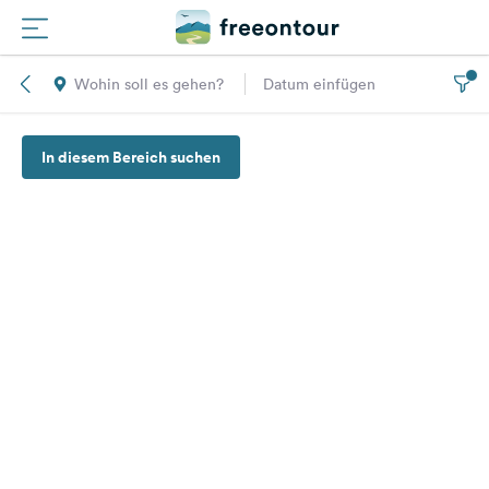
Wohin soll es gehen?
Datum einfügen
Routen
In diesem Bereich suchen
Plätze
Magazin
Partner
Registrieren
Einloggen
Newsletter
Fragen &