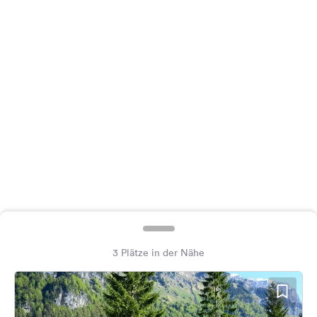
Feedback
Sprache:
Deutsch
Folge
uns
auf
Social
Media
Facebook
Instagram
3 Plätze in der Nähe