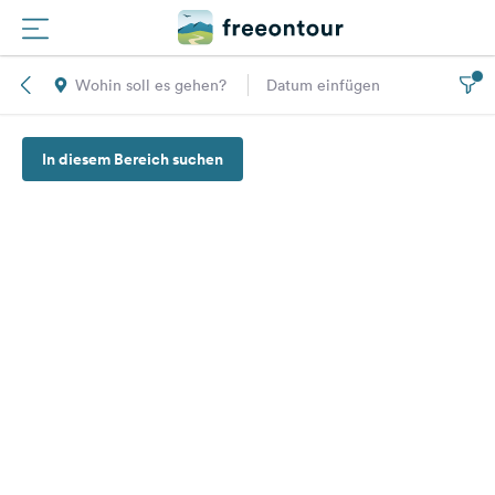
Wohin soll es gehen?
Datum einfügen
Routen
In diesem Bereich suchen
Plätze
Magazin
Partner
Registrieren
Einloggen
Newsletter
Fragen &