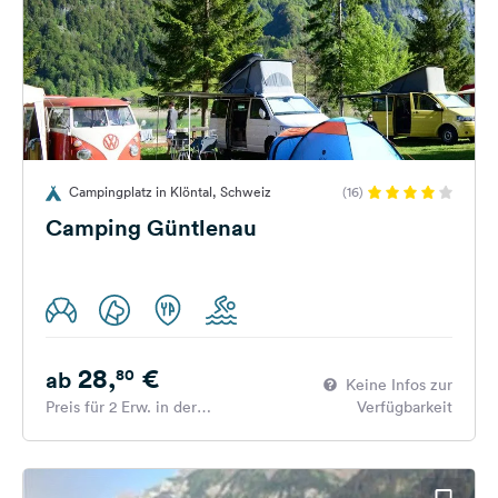
Campingplatz in Klöntal, Schweiz
(16)
Camping Güntlenau
28,
€
80
ab
Keine Infos zur
Preis für 2 Erw. in der
Verfügbarkeit
Hauptsaison