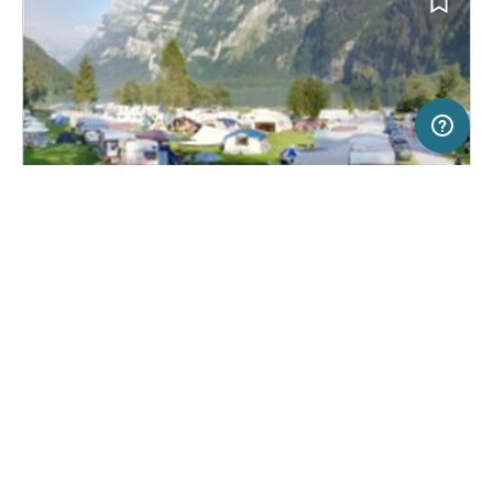
5 km
Terms of use
© 1987–2026 HERE, Swisstopo, Deutschland, ITA
SERVICE
RECHTLICHES
Hilfe
Impressum
Campingplatz in Klöntal, Schweiz
(35)
Über uns
Nutzungsbedingungen
Camping Vorauen
Presse
Datenschutzerklärung
Kooperationspartner werden
Rechtliche Hinweise
Was ist Freeontour
FREEONTOUR APPS
25,
€
00
ab
Keine Infos zur
Preis für 2 Erw. in der
Verfügbarkeit
Hauptsaison
FOLGE UNS AUF SOCIAL MEDIA