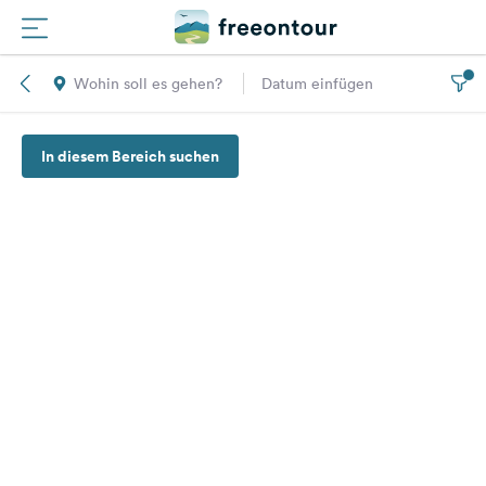
Wohin soll es gehen?
Datum einfügen
Routen
In diesem Bereich suchen
Plätze
Magazin
Partner
Registrieren
Einloggen
Newsletter
Fragen &