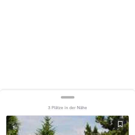
Feedback
Sprache:
Deutsch
Folge
uns
auf
Social
Media
Facebook
Instagram
3 Plätze in der Nähe