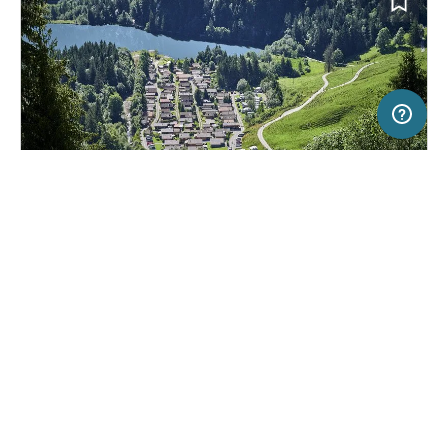
5 km
Terms of use
© 1987–2026 HERE, Swisstopo, ITA
SERVICE
RECHTLICHES
Hilfe
Impressum
Campingplatz in Schwarzsee, Schweiz
(7)
Über uns
Nutzungsbedingungen
Camping Seeweid Schwarzsee
Presse
Datenschutzerklärung
Kooperationspartner werden
Rechtliche Hinweise
Was ist Freeontour
FREEONTOUR APPS
43,
€
00
ab
Keine Infos zur
Preis für 2 Erw. in der
Verfügbarkeit
Hauptsaison
FOLGE UNS AUF SOCIAL MEDIA