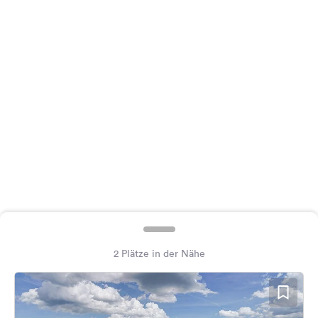
Feedback
Sprache:
Deutsch
Folge
uns
auf
Social
Media
Facebook
Instagram
2 Plätze in der Nähe