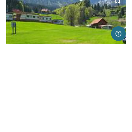
2 km
Terms of use
© 1987–2026 HERE, Swisstopo, Deutschland
SERVICE
RECHTLICHES
Hilfe
Impressum
Campingplatz in Gonten, Schweiz
(27)
Über uns
Nutzungsbedingungen
Camping Jakobsbad
Presse
Datenschutzerklärung
Kooperationspartner werden
Rechtliche Hinweise
Was ist Freeontour
FREEONTOUR APPS
28,
€
20
ab
Keine Infos zur
Preis für 2 Erw. in der
Verfügbarkeit
Hauptsaison
FOLGE UNS AUF SOCIAL MEDIA