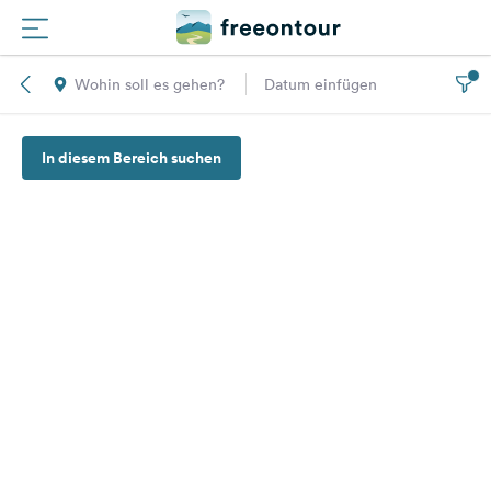
Wohin soll es gehen?
Datum einfügen
Routen
In diesem Bereich suchen
Plätze
Magazin
Partner
Registrieren
Einloggen
Newsletter
Fragen &