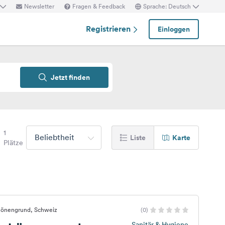
Newsletter
Fragen & Feedback
Sprache: Deutsch
Registrieren
Einloggen
Jetzt finden
1
Beliebtheit
Liste
Karte
Plätze
hönengrund, Schweiz
(0)
Sanitär & Hygiene