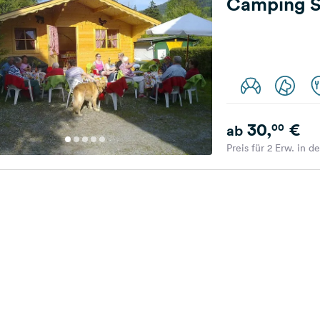
Camping 
30,
€
00
ab
Preis für 2 Erw. in d