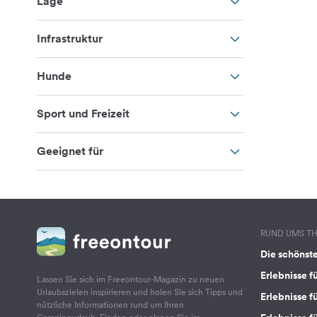
Lage
Infrastruktur
Hunde
Sport und Freizeit
Geeignet für
RUND UMS T
Die schönst
Erlebnisse f
Lassen Sie sich im Freeontour-Magazin zu neuen
Urlaubszielen inspirieren und holen Sie sich Tipps und
Erlebnisse f
nützliche Informationen rund um Ihren