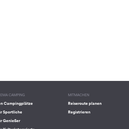
HEMA CAMPING
MITMACHEN
en Campingplätze
Reiseroute planen
ür Sportliche
Registrieren
ür Genießer