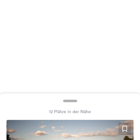
Feedback
Sprache:
Deutsch
Folge
uns
auf
Social
Media
Facebook
Instagram
12 Plätze in der Nähe