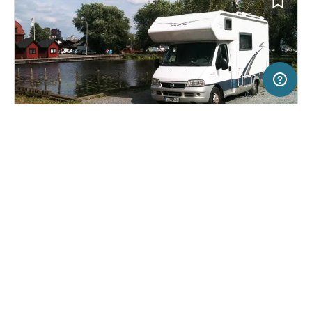
20 km
Terms of use
© 1987–2026 HERE
SERVICE
RECHTLICHES
Hilfe
Impressum
Stellplatz in Västerås, Schweden
(0)
Über uns
Nutzungsbedingungen
Gästhamn Västerås
Presse
Datenschutzerklärung
Kooperationspartner werden
Rechtliche Hinweise
Was ist Freeontour
FREEONTOUR APPS
20,
€
00
ab
Keine Infos zur
Preis für 2 Erw. in der
Verfügbarkeit
Hauptsaison
FOLGE UNS AUF SOCIAL MEDIA