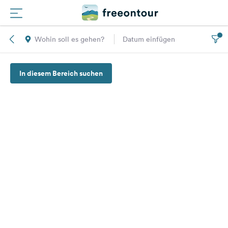
Wohin soll es gehen?
Datum einfügen
Routen
In diesem Bereich suchen
Plätze
Magazin
Partner
Registrieren
Einloggen
Newsletter
Fragen &