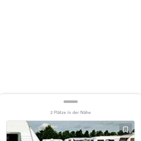
Feedback
Sprache:
Deutsch
Folge
uns
auf
Social
Media
Facebook
Instagram
2 Plätze in der Nähe