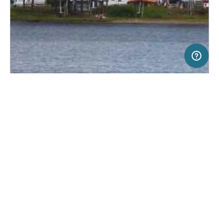
10 km
Terms of use
© 1987–2026 HERE, Lantmateriet
SERVICE
RECHTLICHES
Hilfe
Impressum
Campingplatz in Järlåsa, Schweden
(1)
Über uns
Nutzungsbedingungen
Siggefora Camping
Presse
Datenschutzerklärung
Kooperationspartner werden
Rechtliche Hinweise
Was ist Freeontour
FREEONTOUR APPS
Keine Preisangabe
Keine Infos zur
vorhanden.
Verfügbarkeit
FOLGE UNS AUF SOCIAL MEDIA