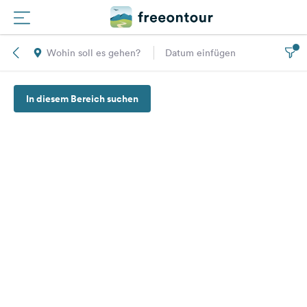
Wohin soll es gehen?
Datum einfügen
Routen
In diesem Bereich suchen
Plätze
Magazin
Partner
Registrieren
Einloggen
Newsletter
Fragen &