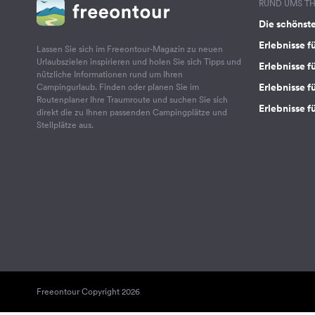
RUND UMS T
Die schönst
Erlebnisse f
Lassen Sie sich im Freeontour-Magazin zu neuen
Urlaubszielen inspirieren und holen Sie sich Tipps und
Erlebnisse f
nützliche Informationen rund um Ihren
Erlebnisse fü
Campingurlaub. Finden oder planen Sie im
Routenplaner Ihre Traumroute und suchen Sie sich
Erlebnisse f
direkt die zu Ihnen passenden Campingplätze und
Stellplätze aus.
Freeontour Copyright 2026