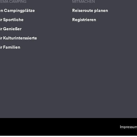
HEMA CAMPING
MITMACHEN
en Campingplätze
Reiseroute planen
ür Sportliche
Registrieren
ür Genießer
r Kulturinterssierte
ür Familien
Impressu