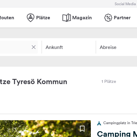
Social Media
Routen
Plätze
Magazin
Partner
Ankunft
Abreise
ätze Tyresö Kommun
1 Plätze
Campingplatz in Tri
Camping M