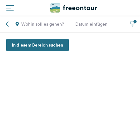
Wohin soll es gehen?
Datum einfügen
Routen
In diesem Bereich suchen
Plätze
Magazin
Partner
Registrieren
Einloggen
Newsletter
Fragen &