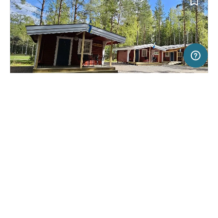
20 km
Terms of use
© 1987–2026 HERE
SERVICE
RECHTLICHES
Hilfe
Impressum
Campingplatz in Tived, Schweden
(28)
Über uns
Nutzungsbedingungen
Camping Tiveden
Presse
Datenschutzerklärung
Kooperationspartner werden
Rechtliche Hinweise
Was ist Freeontour
FREEONTOUR APPS
24,
€
00
ab
Keine Infos zur
Preis für 2 Erw. in der
Verfügbarkeit
Hauptsaison
FOLGE UNS AUF SOCIAL MEDIA