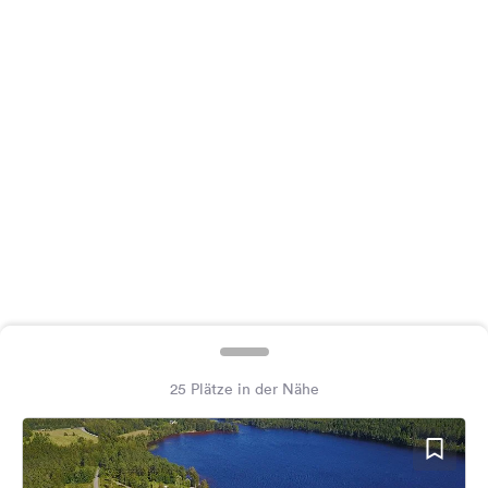
Feedback
Sprache:
Deutsch
Folge
uns
auf
Social
Media
Facebook
Instagram
25 Plätze in der Nähe