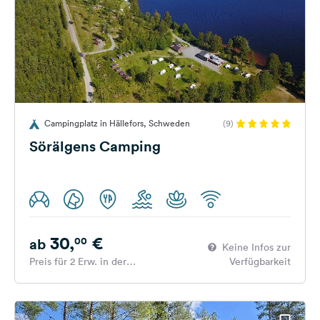
Campingplatz in Hällefors, Schweden
(9)
Sörälgens Camping
30,
€
00
ab
Keine Infos zur
Preis für 2 Erw. in der
Verfügbarkeit
Hauptsaison