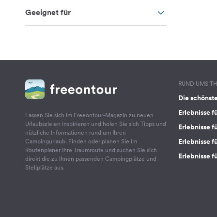
Geeignet für
RUND UMS T
Die schönst
Erlebnisse f
Lassen Sie sich im Freeontour-Magazin zu neuen
Urlaubszielen inspirieren und holen Sie sich Tipps und
Erlebnisse f
nützliche Informationen rund um Ihren
Erlebnisse fü
Campingurlaub. Finden oder planen Sie im
Routenplaner Ihre Traumroute und suchen Sie sich
Erlebnisse f
direkt die zu Ihnen passenden Campingplätze und
Stellplätze aus.