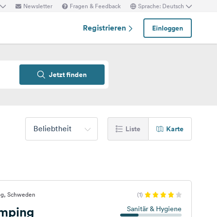
Newsletter
Fragen & Feedback
Sprache: Deutsch
Registrieren
Einloggen
Jetzt finden
Beliebtheit
Liste
Karte
og, Schweden
(1)
amping
Sanitär & Hygiene