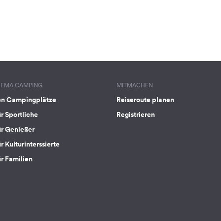
HEMA CAMPING
MITMACHEN
en Campingplätze
Reiseroute planen
ür Sportliche
Registrieren
ür Genießer
r Kulturinterssierte
ür Familien