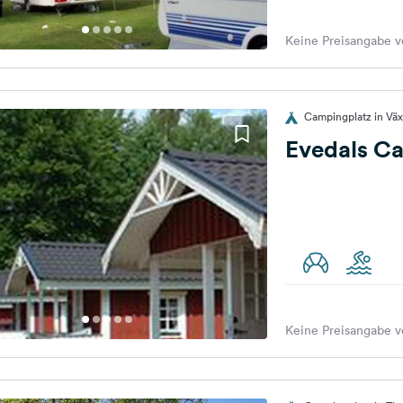
Keine Preisangabe v
Campingplatz in Vä
Evedals C
Keine Preisangabe v