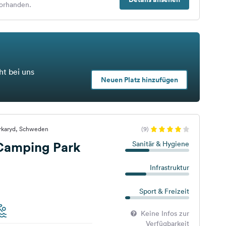
orhanden.
ht bei uns
Neuen Platz hinzufügen
rkaryd, Schweden
(9)
 Camping Park
Sanitär & Hygiene
Infrastruktur
Sport & Freizeit
Keine Infos zur
Verfügbarkeit