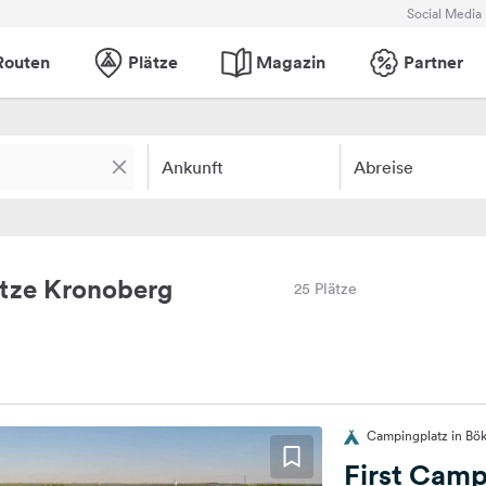
Social Media
Routen
Plätze
Magazin
Partner
Ankunft
Abreise
tze Kronoberg
25 Plätze
Campingplatz in Bö
First Camp