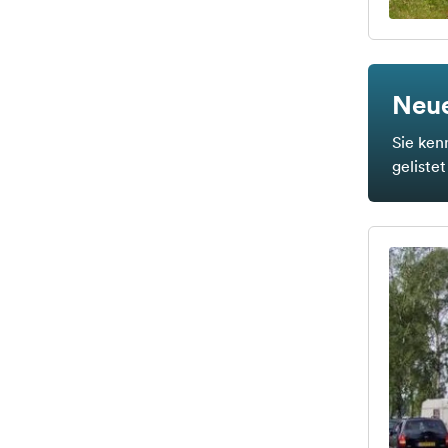
Neue
Sie ken
geliste