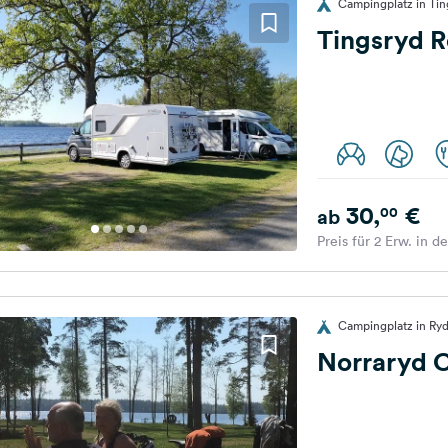
Campingplatz in Ti
Tingsryd R
30,
€
00
ab
Preis für 2 Erw. in d
Campingplatz in Ry
Norraryd 