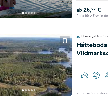
25,
€
00
ab
Preis für 2 Erw. in d
Campingplatz in Ur
Hätteboda
Keine Preisangabe v