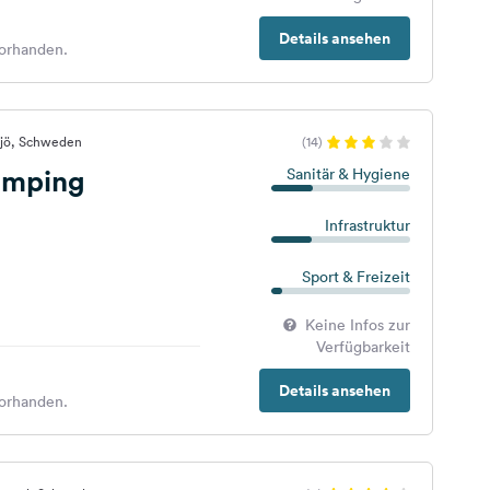
Details ansehen
orhanden.
xjö, Schweden
(14)
amping
Sanitär & Hygiene
Infrastruktur
Sport & Freizeit
Keine Infos zur
Verfügbarkeit
Details ansehen
orhanden.