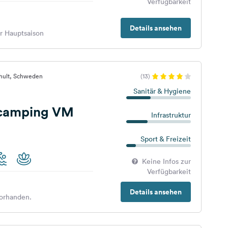
Verfügbarkeit
Details ansehen
er Hauptsaison
shult, Schweden
(13)
Sanitär & Hygiene
Vildmarkscamping VM
Infrastruktur
Sport & Freizeit
Keine Infos zur
Verfügbarkeit
Details ansehen
orhanden.