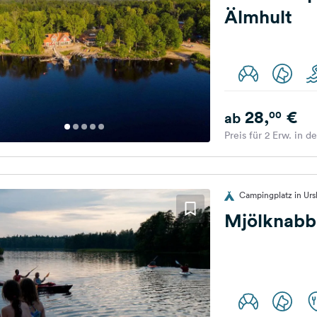
Älmhult
28,
€
00
ab
Preis für 2 Erw. in d
Campingplatz in Ur
Mjölknabb