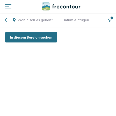
Wohin soll es gehen?
Datum einfügen
Routen
In diesem Bereich suchen
Plätze
Magazin
Partner
Registrieren
Einloggen
Newsletter
Fragen &