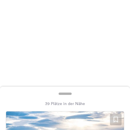
Feedback
Sprache:
Deutsch
Folge
uns
auf
Social
Media
Facebook
Instagram
39 Plätze in der Nähe