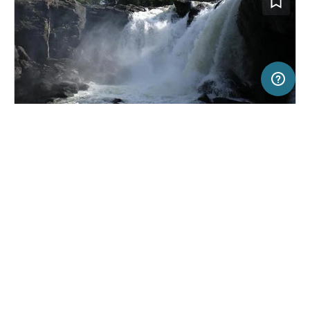
50 km
Terms of use
© 1987–2026 HERE
SERVICE
RECHTLICHES
Hilfe
Impressum
Campingplatz in Undersaker, Schweden
(6)
Über uns
Nutzungsbedingungen
Camping Ristafallet
Presse
Datenschutzerklärung
Kooperationspartner werden
Rechtliche Hinweise
Was ist Freeontour
FREEONTOUR APPS
18,
€
00
ab
Keine Infos zur
Preis für 2 Erw. in der
Verfügbarkeit
Hauptsaison
FOLGE UNS AUF SOCIAL MEDIA