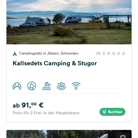
Campingplatz in Järpen, Schweden
(0)
Kallsedets Camping & Stugor
91,
€
00
ab
Buchbar
Preis für 2 Erw. in der Hauptsaison