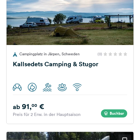
Campingplatz in Järpen, Schweden
(0)
Kallsedets Camping & Stugor
91,
€
00
ab
Buchbar
Preis für 2 Erw. in der Hauptsaison