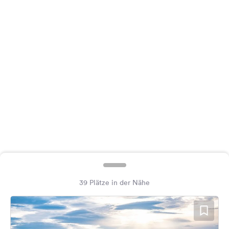
Feedback
Sprache:
Deutsch
Folge
uns
auf
Social
Media
Facebook
Instagram
39 Plätze in der Nähe