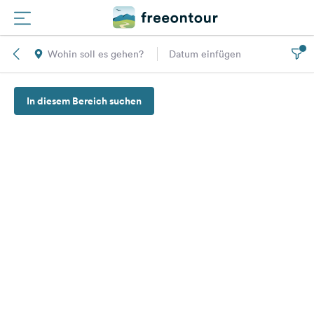
Wohin soll es gehen?
Datum einfügen
Routen
In diesem Bereich suchen
Plätze
Magazin
Partner
Registrieren
Einloggen
Newsletter
Fragen &