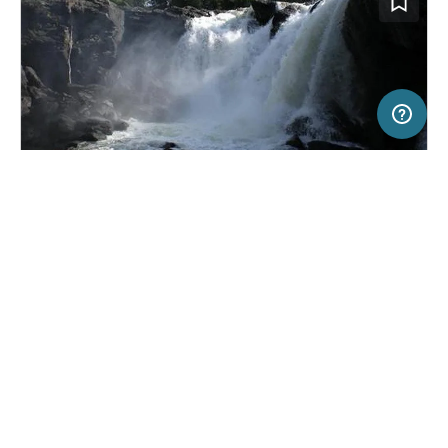
50 km
Terms of use
© 1987–2026 HERE
SERVICE
RECHTLICHES
Hilfe
Impressum
Campingplatz in Undersaker, Schweden
(6)
Über uns
Nutzungsbedingungen
Camping Ristafallet
Presse
Datenschutzerklärung
Kooperationspartner werden
Rechtliche Hinweise
Was ist Freeontour
FREEONTOUR APPS
18,
€
00
ab
Keine Infos zur
Preis für 2 Erw. in der
Verfügbarkeit
Hauptsaison
FOLGE UNS AUF SOCIAL MEDIA