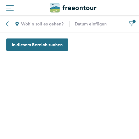
Wohin soll es gehen?
Datum einfügen
Routen
In diesem Bereich suchen
Plätze
Magazin
Partner
Registrieren
Einloggen
Newsletter
Fragen &