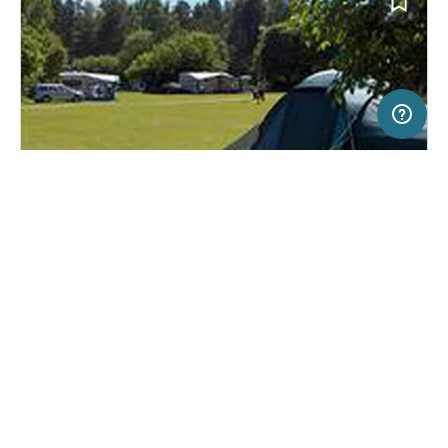
20 km
Terms of use
© 1987–2026 HERE
SERVICE
RECHTLICHES
Hilfe
Impressum
Campingplatz in Hedesunda, Schweden
(10)
Über uns
Nutzungsbedingungen
Hedesunda Camping
Presse
Datenschutzerklärung
Kooperationspartner werden
Rechtliche Hinweise
Was ist Freeontour
FREEONTOUR APPS
Keine Preisangabe
Keine Infos zur
vorhanden.
Verfügbarkeit
FOLGE UNS AUF SOCIAL MEDIA