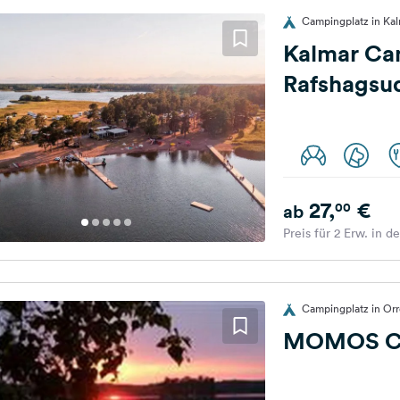
Campingplatz in Ka
Kalmar Ca
Rafshagsu
27,
€
00
ab
Preis für 2 Erw. in d
Campingplatz in Or
MOMOS Ca