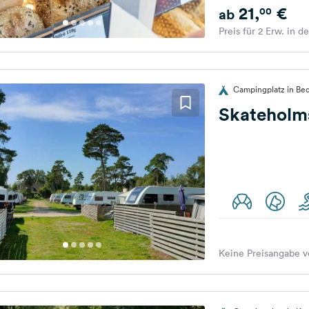
21,
€
00
ab
Preis für 2 Erw. in d
Campingplatz in Be
Skateholm
Keine Preisangabe v