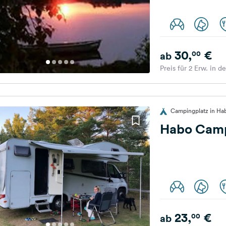
30,
€
00
ab
Preis für 2 Erw. in d
Campingplatz in H
Habo Cam
23,
€
00
ab