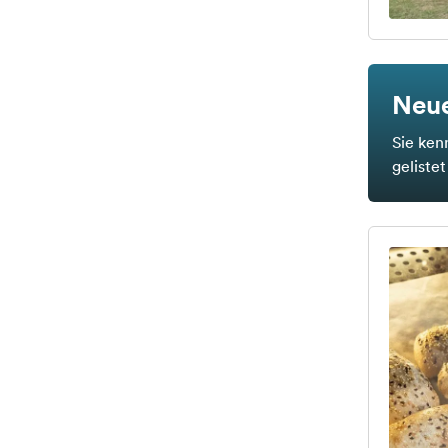
Neue
Sie ken
geliste