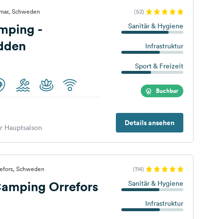
lmar, Schweden
(52)
mping -
Sanitär & Hygiene
dden
Infrastruktur
Sport & Freizeit
Buchbar
Details ansehen
er Hauptsaison
refors, Schweden
(114)
mping Orrefors
Sanitär & Hygiene
Infrastruktur