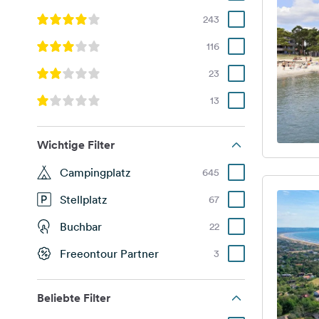
243
116
23
13
Wichtige Filter
Campingplatz
645
Stellplatz
67
Buchbar
22
Freeontour Partner
3
Beliebte Filter