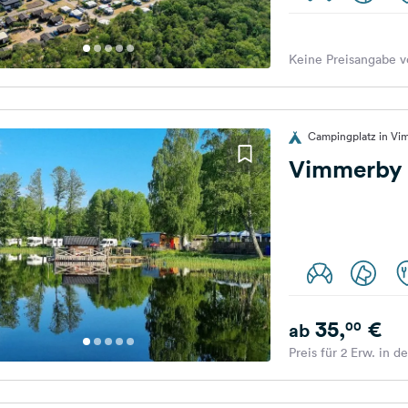
Keine Preisangabe v
Campingplatz in V
Vimmerby
35,
€
00
ab
Preis für 2 Erw. in d