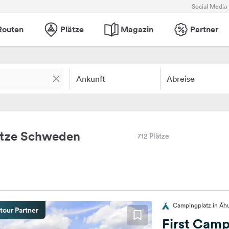
Social Media
Routen
Plätze
Magazin
Partner
Ankunft
Abreise
ätze Schweden
712 Plätze
Campingplatz in Åh
tour Partner
First Cam