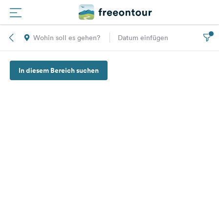
Wohin soll es gehen?
Datum einfügen
Routen
In diesem Bereich suchen
Plätze
Magazin
Partner
Registrieren
Einloggen
Newsletter
Fragen &