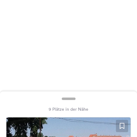
Feedback
Sprache:
Deutsch
Folge
uns
auf
Social
Media
Facebook
Instagram
9 Plätze in der Nähe