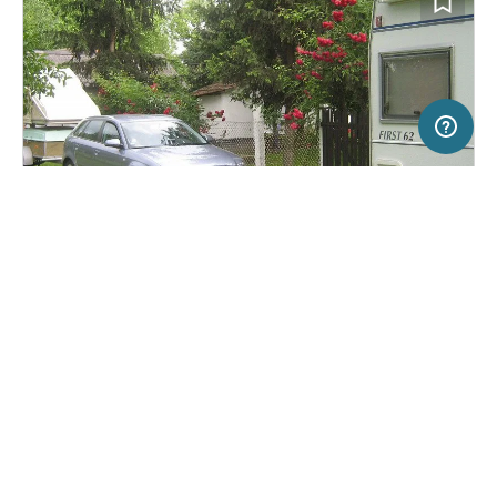
20 km
Terms of use
© 1987–2026 HERE
SERVICE
RECHTLICHES
Hilfe
Impressum
Campingplatz in Makó, Ungarn
(12)
Über uns
Nutzungsbedingungen
Camping&Bungalows Makó
Presse
Datenschutzerklärung
Kooperationspartner werden
Rechtliche Hinweise
Was ist Freeontour
FREEONTOUR APPS
19,
€
00
ab
Keine Infos zur
Preis für 2 Erw. in der
Verfügbarkeit
Hauptsaison
FOLGE UNS AUF SOCIAL MEDIA