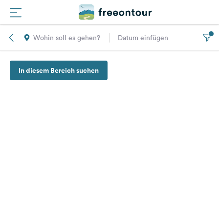
Wohin soll es gehen?
Datum einfügen
Routen
In diesem Bereich suchen
Plätze
Magazin
Partner
Registrieren
Einloggen
Newsletter
Fragen &