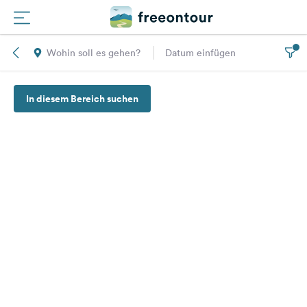
Wohin soll es gehen?
Datum einfügen
Routen
In diesem Bereich suchen
Plätze
Magazin
Partner
Registrieren
Einloggen
Newsletter
Fragen &