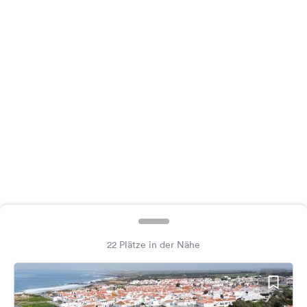
Feedback
Sprache:
Deutsch
Folge
uns
auf
Social
Media
Facebook
Instagram
22 Plätze in der Nähe