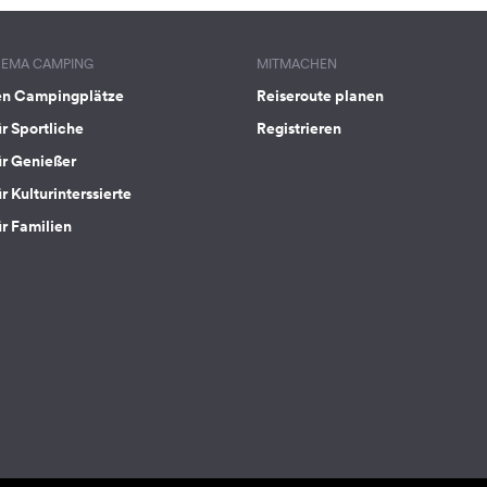
HEMA CAMPING
MITMACHEN
en Campingplätze
Reiseroute planen
ür Sportliche
Registrieren
ür Genießer
r Kulturinterssierte
ür Familien