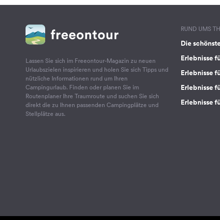
RUND UMS T
Die schönst
Erlebnisse f
Lassen Sie sich im Freeontour-Magazin zu neuen
Urlaubszielen inspirieren und holen Sie sich Tipps und
Erlebnisse f
nützliche Informationen rund um Ihren
Erlebnisse fü
Campingurlaub. Finden oder planen Sie im
Routenplaner Ihre Traumroute und suchen Sie sich
Erlebnisse f
direkt die zu Ihnen passenden Campingplätze und
Stellplätze aus.