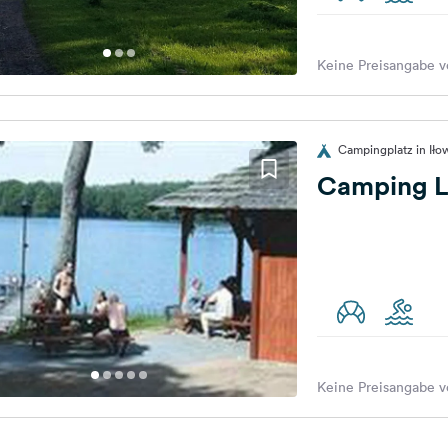
Keine Preisangabe v
Campingplatz in Iło
Camping L
Keine Preisangabe v