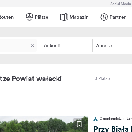
Social Media
Routen
Plätze
Magazin
Partner
Ankunft
Abreise
ze Powiat wałecki
3 Plätze
Campingplatz in Szw
Przy Biała