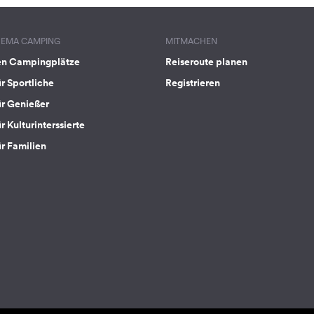
HEMA CAMPING
MITMACHEN
en Campingplätze
Reiseroute planen
ür Sportliche
Registrieren
ür Genießer
r Kulturinterssierte
ür Familien