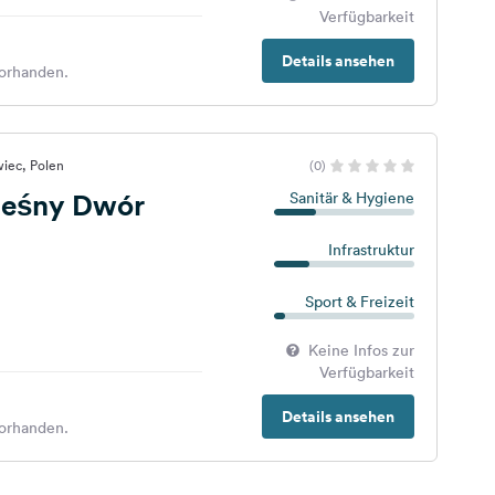
Verfügbarkeit
Details ansehen
orhanden.
wiec, Polen
(0)
eśny Dwór
Sanitär & Hygiene
Infrastruktur
Sport & Freizeit
Keine Infos zur
Verfügbarkeit
Details ansehen
orhanden.