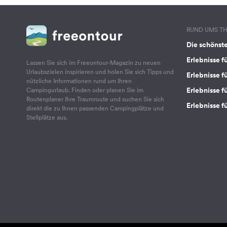
RUND UMS T
Die schönst
Erlebnisse f
Lassen Sie sich im Freeontour-Magazin zu neuen
Urlaubszielen inspirieren und holen Sie sich Tipps und
Erlebnisse f
nützliche Informationen rund um Ihren
Erlebnisse fü
Campingurlaub. Finden oder planen Sie im
Routenplaner Ihre Traumroute und suchen Sie sich
Erlebnisse f
direkt die zu Ihnen passenden Campingplätze und
Stellplätze aus.