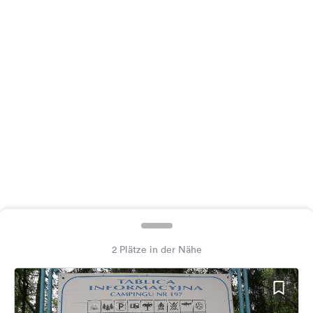
Feedback
Sprache:
Deutsch
Folge
uns
auf
Social
Media
Facebook
Instagram
2 Plätze in der Nähe