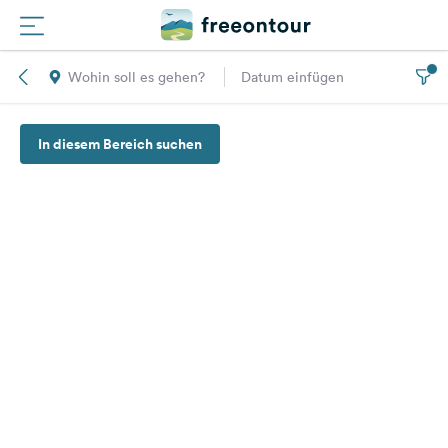
Wohin soll es gehen?
Datum einfügen
Routen
In diesem Bereich suchen
Plätze
Magazin
Partner
Registrieren
Einloggen
Newsletter
Fragen &