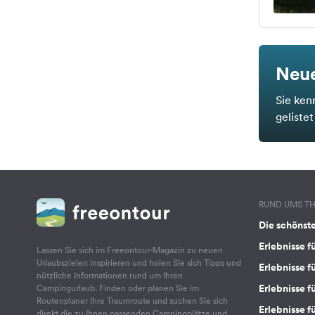
Neue
Sie ken
geliste
RUND UMS T
Die schönst
Erlebnisse f
Lassen Sie sich im Freeontour-Magazin zu neuen
Urlaubszielen inspirieren und holen Sie sich Tipps und
Erlebnisse f
nützliche Informationen rund um Ihren
Erlebnisse fü
Campingurlaub. Finden oder planen Sie im
Routenplaner Ihre Traumroute und suchen Sie sich
Erlebnisse f
direkt die zu Ihnen passenden Campingplätze und