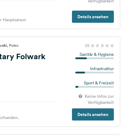
Verfügbarkeit
Details ansehen
er Hauptsaison
ałki, Polen
(0)
tary Folwark
Sanitär & Hygiene
Infrastruktur
Sport & Freizeit
Keine Infos zur
Verfügbarkeit
Details ansehen
orhanden.