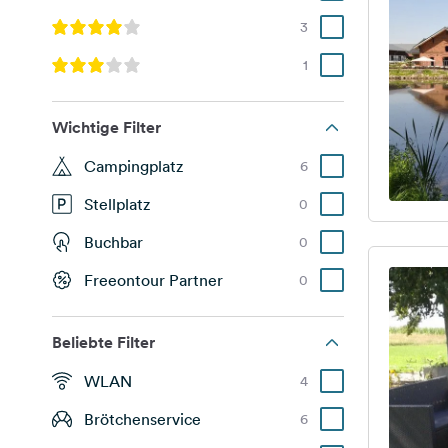
3
1
Wichtige Filter
Campingplatz
6
Stellplatz
0
Buchbar
0
Freeontour Partner
0
Beliebte Filter
WLAN
4
Brötchenservice
6