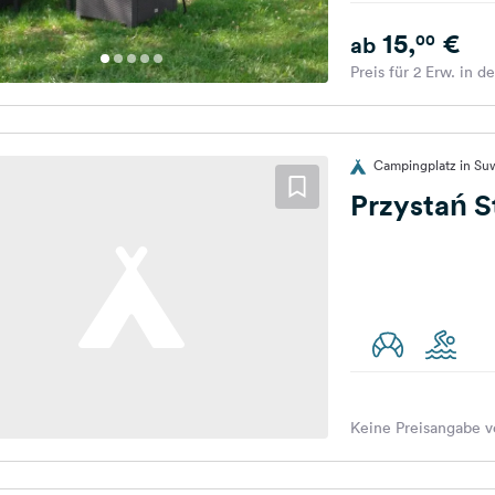
15,
€
00
ab
Preis für 2 Erw. in d
Campingplatz in Suw
Przystań S
Keine Preisangabe v