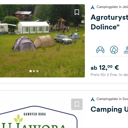
Campingplatz in Je
Agroturys
Dolince"
12,
€
00
ab
Preis für 2 Erw. in d
Campingplatz in Suw
Camping U