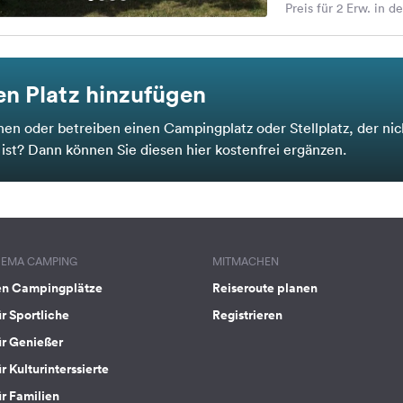
Preis für 2 Erw. in d
n Platz hinzufügen
nen oder betreiben einen Campingplatz oder Stellplatz, der nic
t ist? Dann können Sie diesen hier kostenfrei ergänzen.
HEMA CAMPING
MITMACHEN
en Campingplätze
Reiseroute planen
ür Sportliche
Registrieren
ür Genießer
r Kulturinterssierte
ür Familien