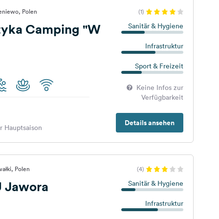
leniewo, Polen
(1)
tyka Camping "W
Sanitär & Hygiene
Infrastruktur
Sport & Freizeit
Keine Infos zur
Verfügbarkeit
Details ansehen
er Hauptsaison
ałki, Polen
(4)
 Jawora
Sanitär & Hygiene
Infrastruktur