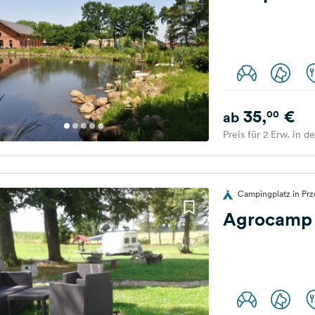
35,
€
00
ab
Preis für 2 Erw. in d
Campingplatz in Prz
Agrocamp 