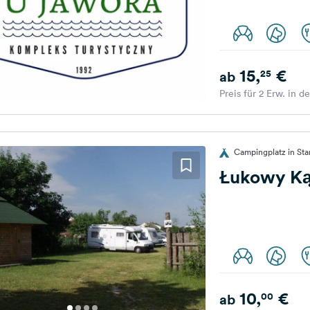
15,
€
25
ab
Preis für 2 Erw. in d
Campingplatz in Sta
Łukowy Ką
10,
€
00
ab