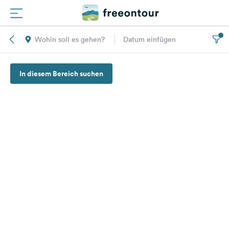
Wohin soll es gehen?
Datum einfügen
Routen
In diesem Bereich suchen
Plätze
Magazin
Partner
Registrieren
Einloggen
Newsletter
Fragen &