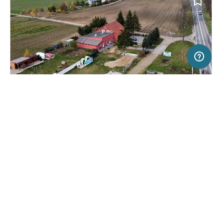
2 km
Terms of use
© 1987–2026 HERE, EuroGeographics
SERVICE
RECHTLICHES
Hilfe
Impressum
Campingplatz in Podgórze, Polen
(0)
Über uns
Nutzungsbedingungen
Camper Park Lomza
Presse
Datenschutzerklärung
Kooperationspartner werden
Rechtliche Hinweise
Was ist Freeontour
FREEONTOUR APPS
15,
€
00
ab
Keine Infos zur
Preis für 2 Erw. in der
Verfügbarkeit
Hauptsaison
FOLGE UNS AUF SOCIAL MEDIA