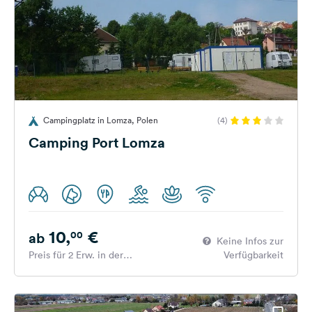
Campingplatz in Lomza, Polen
(4)
Camping Port Lomza
10,
€
00
ab
Keine Infos zur
Preis für 2 Erw. in der
Verfügbarkeit
Hauptsaison