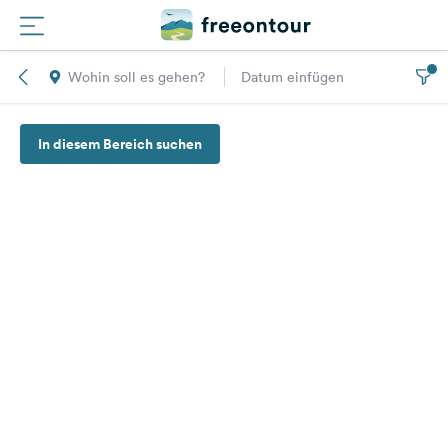
Wohin soll es gehen?
Datum einfügen
Routen
In diesem Bereich suchen
Plätze
Magazin
Partner
Registrieren
Einloggen
Newsletter
Fragen &