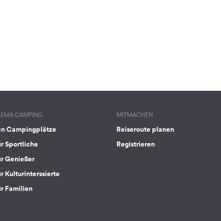
HEMA CAMPING
MITMACHEN
en Campingplätze
Reiseroute planen
ür Sportliche
Registrieren
ür Genießer
r Kulturinterssierte
ür Familien