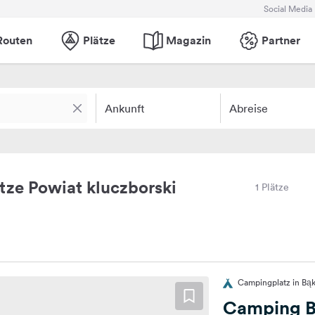
Social Media
Routen
Plätze
Magazin
Partner
Ankunft
Abreise
ze Powiat kluczborski
1 Plätze
Campingplatz in Bą
Camping B