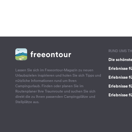
RUND UMS T
Die schönst
Erlebnisse f
Lassen Sie sich im Freeontour-Magazin zu neuen
Urlaubszielen inspirieren und holen Sie sich Tipps und
Erlebnisse f
nützliche Informationen rund um Ihren
Erlebnisse fü
Campingurlaub. Finden oder planen Sie im
Routenplaner Ihre Traumroute und suchen Sie sich
Erlebnisse f
direkt die zu Ihnen passenden Campingplätze und
Stellplätze aus.