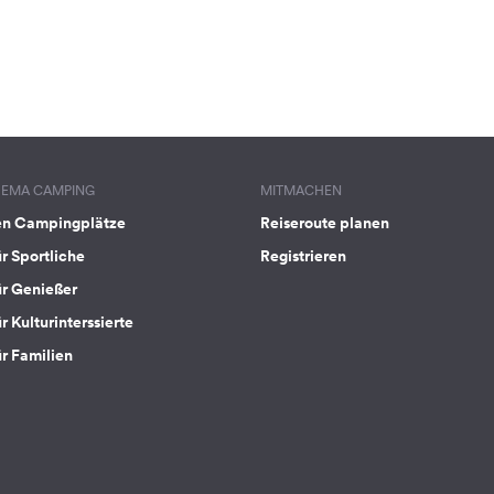
HEMA CAMPING
MITMACHEN
en Campingplätze
Reiseroute planen
ür Sportliche
Registrieren
ür Genießer
r Kulturinterssierte
ür Familien