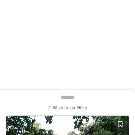
Feedback
Sprache:
Deutsch
Folge
uns
auf
Social
Media
Facebook
Instagram
2 Plätze in der Nähe