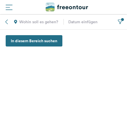
Wohin soll es gehen?
Datum einfügen
Routen
In diesem Bereich suchen
Plätze
Magazin
Partner
Registrieren
Einloggen
Newsletter
Fragen &