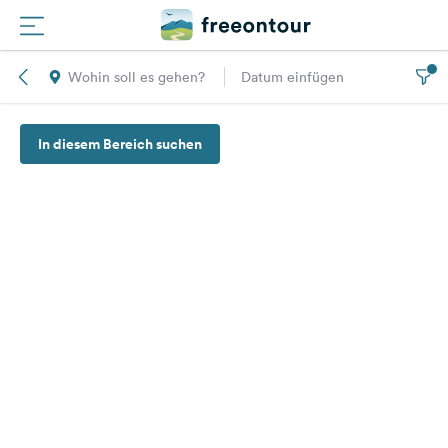
Wohin soll es gehen?
Datum einfügen
Routen
In diesem Bereich suchen
Plätze
Magazin
Partner
Registrieren
Einloggen
Newsletter
Fragen &