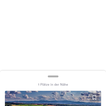
Feedback
Sprache:
Deutsch
Folge
uns
auf
Social
Media
Facebook
Instagram
1 Plätze in der Nähe