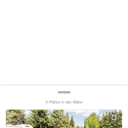
Feedback
Sprache:
Deutsch
Folge
uns
auf
Social
Media
Facebook
Instagram
3 Plätze in der Nähe