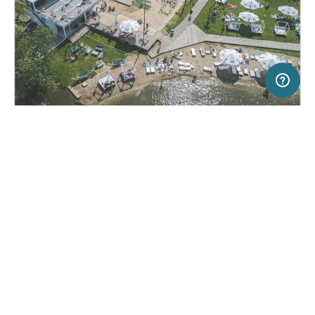
2 km
Terms of use
© 1987–2026 HERE, EuroGeographics
SERVICE
RECHTLICHES
Hilfe
Impressum
Campingplatz in Bielawa, Polen
(0)
Über uns
Nutzungsbedingungen
Wawa Camp
Presse
Datenschutzerklärung
Kooperationspartner werden
Rechtliche Hinweise
Was ist Freeontour
FREEONTOUR APPS
Keine Preisangabe
Keine Infos zur
vorhanden.
Verfügbarkeit
FOLGE UNS AUF SOCIAL MEDIA