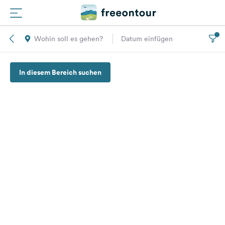
Wohin soll es gehen?
Datum einfügen
Routen
In diesem Bereich suchen
Plätze
Magazin
Partner
Registrieren
Einloggen
Newsletter
Fragen &