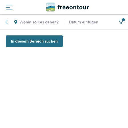
Wohin soll es gehen?
Datum einfügen
Routen
In diesem Bereich suchen
Plätze
Magazin
Partner
Registrieren
Einloggen
Newsletter
Fragen &