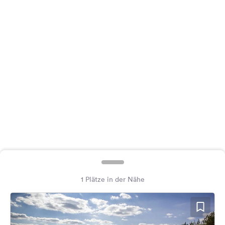
Feedback
Sprache:
Deutsch
Folge
uns
auf
Social
Media
Facebook
Instagram
1 Plätze in der Nähe