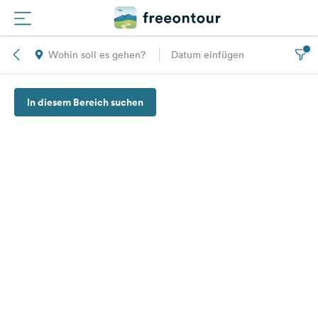
Wohin soll es gehen?
Datum einfügen
Routen
In diesem Bereich suchen
Plätze
Magazin
Partner
Registrieren
Einloggen
Newsletter
Fragen &