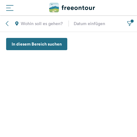
Wohin soll es gehen?
Datum einfügen
Routen
In diesem Bereich suchen
Plätze
Magazin
Partner
Registrieren
Einloggen
Newsletter
Fragen &