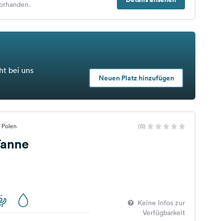
orhanden.
ht bei uns
Neuen Platz hinzufügen
, Polen
(0)
anne
Keine Infos zur
Verfügbarkeit