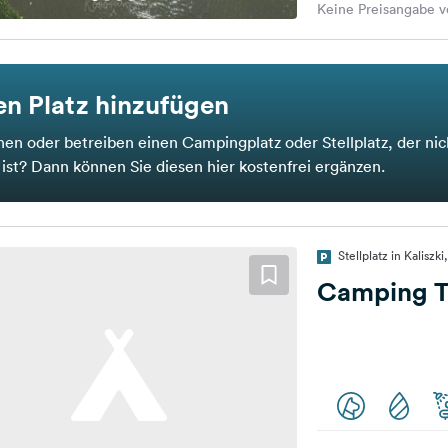
Keine Preisangabe v
n Platz hinzufügen
nen oder betreiben einen Campingplatz oder Stellplatz, der nic
t ist? Dann können Sie diesen hier kostenfrei ergänzen.
Stellplatz in Kaliszki
Camping T