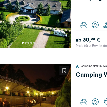
30,
€
00
ab
Preis für 2 Erw. in d
Campingplatz in Wa
Camping 