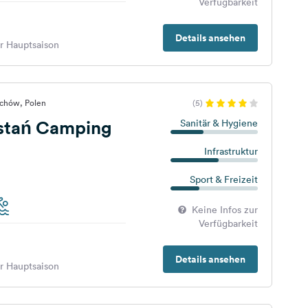
Verfügbarkeit
Details ansehen
er Hauptsaison
ochów, Polen
(5)
stań Camping
Sanitär & Hygiene
Infrastruktur
Sport & Freizeit
Keine Infos zur
Verfügbarkeit
Details ansehen
er Hauptsaison