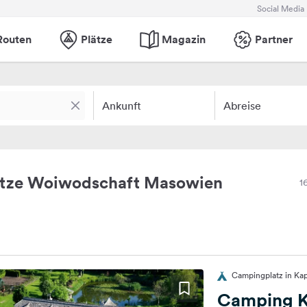
Social Media
Routen
Plätze
Magazin
Partner
Ankunft
Abreise
ätze Woiwodschaft Masowien
1
Campingplatz in Ka
Camping K