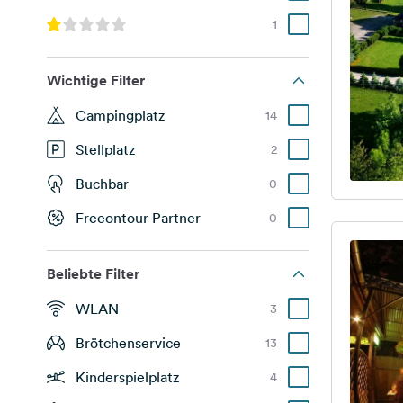
1
Wichtige Filter
Campingplatz
14
Stellplatz
2
Buchbar
0
Freeontour Partner
0
Beliebte Filter
WLAN
3
Brötchenservice
13
Kinderspielplatz
4