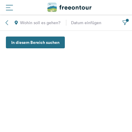
Wohin soll es gehen?
Datum einfügen
Routen
In diesem Bereich suchen
Plätze
Magazin
Partner
Registrieren
Einloggen
Newsletter
Fragen &