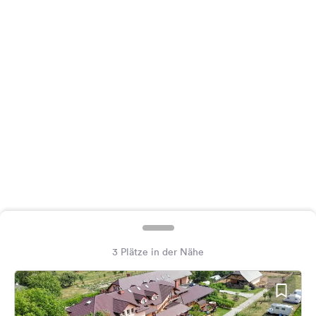
Feedback
Sprache:
Deutsch
Folge
uns
auf
Social
Media
Facebook
Instagram
3 Plätze in der Nähe