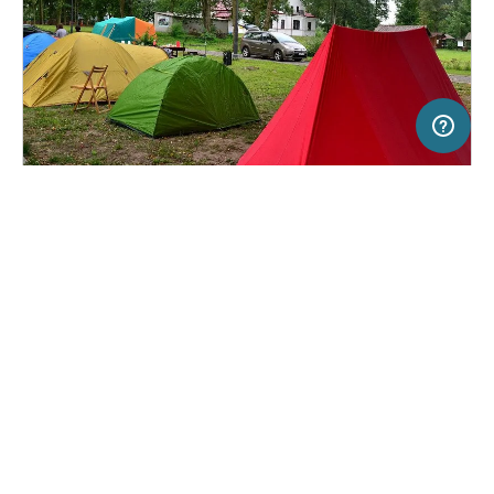
5 km
Terms of use
© 1987–2026 HERE, EuroGeographics
SERVICE
RECHTLICHES
Hilfe
Impressum
Campingplatz in Żyrzyn, Polen
(1)
Über uns
Nutzungsbedingungen
Kemping Zielona Dolina
Presse
Datenschutzerklärung
Kooperationspartner werden
Rechtliche Hinweise
Was ist Freeontour
FREEONTOUR APPS
Keine Preisangabe
Keine Infos zur
vorhanden.
Verfügbarkeit
FOLGE UNS AUF SOCIAL MEDIA