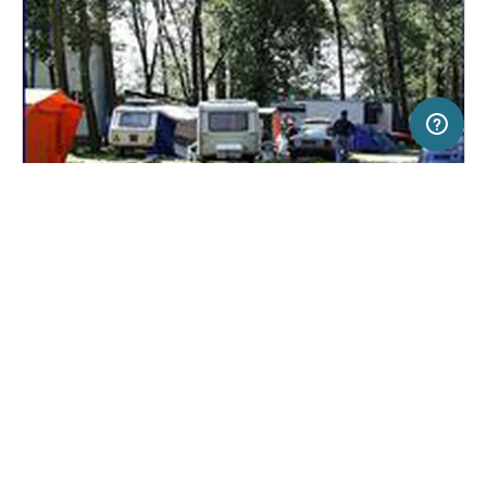
5 km
Terms of use
© 1987–2026 HERE, EuroGeographics
SERVICE
RECHTLICHES
Hilfe
Impressum
Campingplatz in Okuninka, Polen
(0)
Über uns
Nutzungsbedingungen
Camping Pod Krokodylem
Presse
Datenschutzerklärung
Kooperationspartner werden
Rechtliche Hinweise
Was ist Freeontour
FREEONTOUR APPS
Keine Preisangabe
Keine Infos zur
vorhanden.
Verfügbarkeit
FOLGE UNS AUF SOCIAL MEDIA