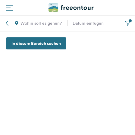
Wohin soll es gehen?
Datum einfügen
Routen
In diesem Bereich suchen
Plätze
Magazin
Partner
Registrieren
Einloggen
Newsletter
Fragen &