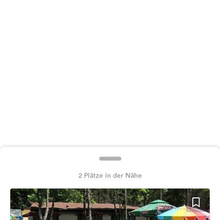
Feedback
Sprache:
Deutsch
Folge
uns
auf
Social
Media
Facebook
Instagram
2 Plätze in der Nähe