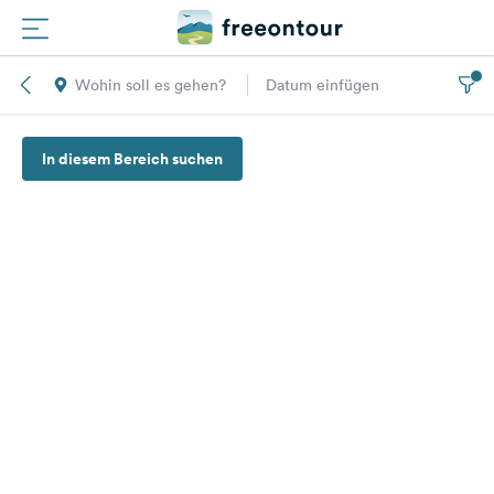
Wohin soll es gehen?
Datum einfügen
Routen
In diesem Bereich suchen
Plätze
Magazin
Partner
Registrieren
Einloggen
Newsletter
Fragen &