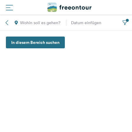
Wohin soll es gehen?
Datum einfügen
Routen
In diesem Bereich suchen
Plätze
Magazin
Partner
Registrieren
Einloggen
Newsletter
Fragen &