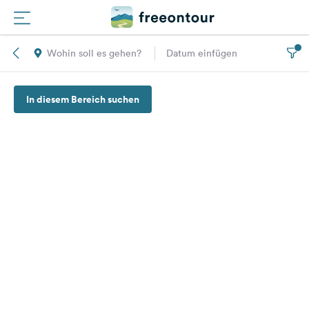
Wohin soll es gehen?
Datum einfügen
Routen
In diesem Bereich suchen
Plätze
Magazin
Partner
Registrieren
Einloggen
Newsletter
Fragen &