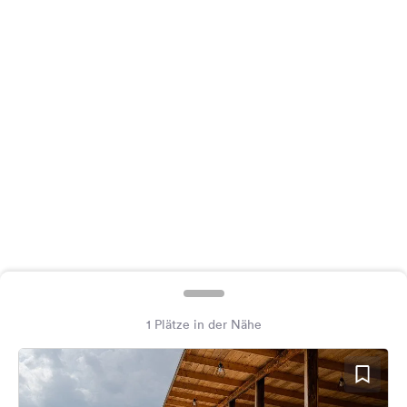
Feedback
Sprache:
Deutsch
Folge
uns
auf
Social
Media
Facebook
Instagram
1 Plätze in der Nähe