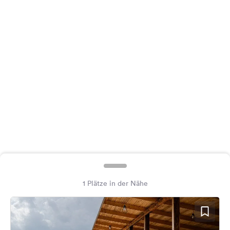
Feedback
Sprache:
Deutsch
Folge
uns
auf
Social
Media
Facebook
Instagram
1 Plätze in der Nähe