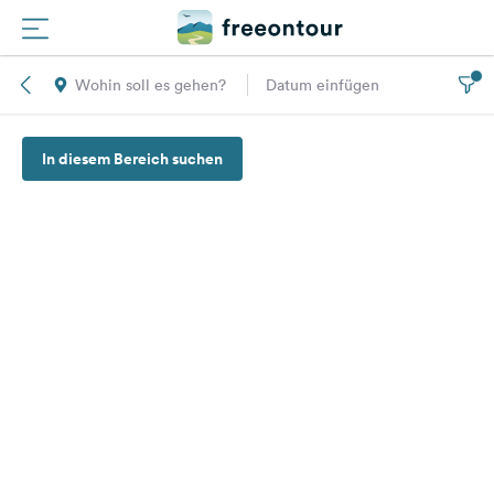
Wohin soll es gehen?
Datum einfügen
Routen
In diesem Bereich suchen
Plätze
Magazin
Partner
Registrieren
Einloggen
Newsletter
Fragen &