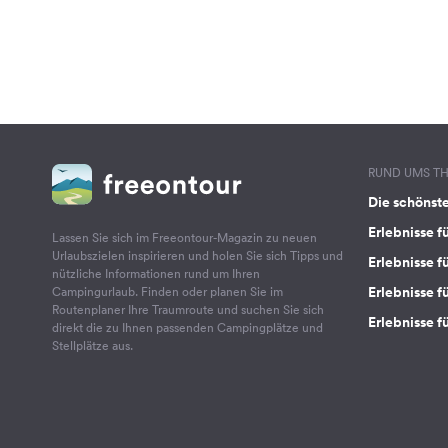
RUND UMS T
Die schönst
Erlebnisse f
Lassen Sie sich im Freeontour-Magazin zu neuen
Urlaubszielen inspirieren und holen Sie sich Tipps und
Erlebnisse f
nützliche Informationen rund um Ihren
Erlebnisse fü
Campingurlaub. Finden oder planen Sie im
Routenplaner Ihre Traumroute und suchen Sie sich
Erlebnisse f
direkt die zu Ihnen passenden Campingplätze und
Stellplätze aus.