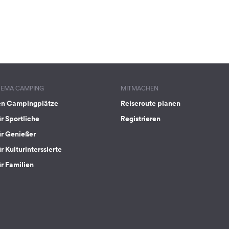
HEMA CAMPING
MITMACHEN
en Campingplätze
Reiseroute planen
ür Sportliche
Registrieren
ür Genießer
r Kulturinterssierte
ür Familien