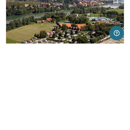
20 km
Terms of use
© 1987–2026 HERE, BEV
SERVICE
RECHTLICHES
Hilfe
Impressum
Campingplatz in Ptuj, Slowenien
(34)
Über uns
Nutzungsbedingungen
Kamp Terme Ptuj
Presse
Datenschutzerklärung
Kooperationspartner werden
Rechtliche Hinweise
Was ist Freeontour
FREEONTOUR APPS
31,
€
00
ab
Keine Infos zur
Preis für 2 Erw. in der
Verfügbarkeit
Hauptsaison
FOLGE UNS AUF SOCIAL MEDIA