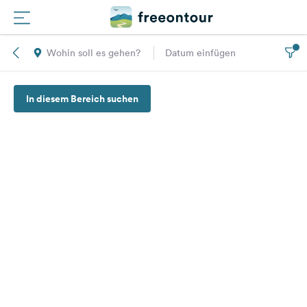
Wohin soll es gehen?
Datum einfügen
Routen
In diesem Bereich suchen
Plätze
Magazin
Partner
Registrieren
Einloggen
Newsletter
Fragen &