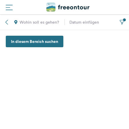
Wohin soll es gehen?
Datum einfügen
Routen
In diesem Bereich suchen
Plätze
Magazin
Partner
Registrieren
Einloggen
Newsletter
Fragen &