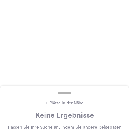
Feedback
Sprache:
Deutsch
Folge
uns
auf
Social
Media
Facebook
Instagram
0 Plätze in der Nähe
Keine Ergebnisse
Passen Sie Ihre Suche an, indem Sie andere Reisedaten