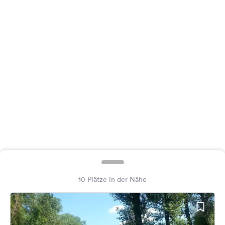
Feedback
Sprache:
Deutsch
Folge
uns
auf
Social
Media
Facebook
Instagram
10 Plätze in der Nähe