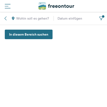
Wohin soll es gehen?
Datum einfügen
Routen
In diesem Bereich suchen
Plätze
Magazin
Partner
Registrieren
Einloggen
Newsletter
Fragen &