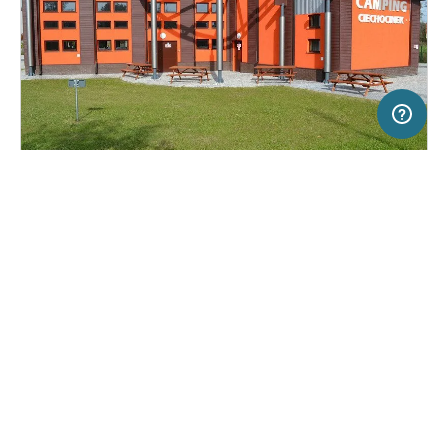
50 km
Terms of use
© 1987–2026 HERE
SERVICE
RECHTLICHES
Hilfe
Impressum
Campingplatz in Ciechocinek, Polen
(6)
Über uns
Nutzungsbedingungen
Camping Ciechocinek - nr 17
Presse
Datenschutzerklärung
Kooperationspartner werden
Rechtliche Hinweise
Was ist Freeontour
FREEONTOUR APPS
20,
€
00
ab
Keine Infos zur
Preis für 2 Erw. in der
Verfügbarkeit
Hauptsaison
FOLGE UNS AUF SOCIAL MEDIA