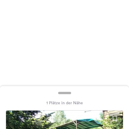
Feedback
Sprache:
Deutsch
Folge
uns
auf
Social
Media
Facebook
Instagram
1 Plätze in der Nähe