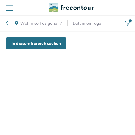
Wohin soll es gehen?
Datum einfügen
Routen
In diesem Bereich suchen
Plätze
Magazin
Partner
Registrieren
Einloggen
Newsletter
Fragen &