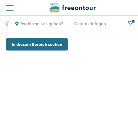
Wohin soll es gehen?
Datum einfügen
Routen
In diesem Bereich suchen
Plätze
Magazin
Partner
Registrieren
Einloggen
Newsletter
Fragen &