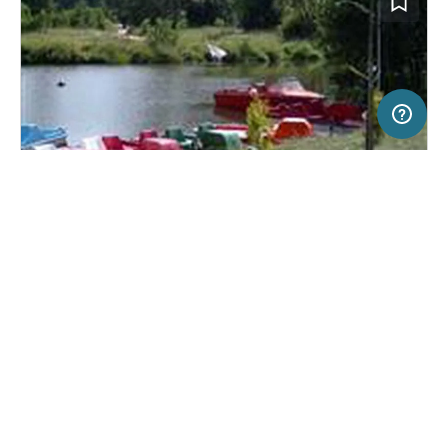
50 km
Terms of use
© 1987–2026 HERE
SERVICE
RECHTLICHES
Hilfe
Impressum
Campingplatz in Suchedniów, Polen
(4)
Über uns
Nutzungsbedingungen
Camping Suchedniów
Presse
Datenschutzerklärung
Kooperationspartner werden
Rechtliche Hinweise
Was ist Freeontour
FREEONTOUR APPS
Keine Preisangabe
Keine Infos zur
vorhanden.
Verfügbarkeit
FOLGE UNS AUF SOCIAL MEDIA