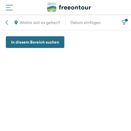
Wohin soll es gehen?
Datum einfügen
Routen
In diesem Bereich suchen
Plätze
Magazin
Partner
Registrieren
Einloggen
Newsletter
Fragen &